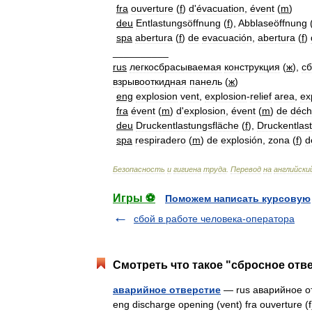
fra
ouverture
(
f
)
d
'
évacuation
,
évent
(
m
)
deu
Entlastungsöffnung
(
f
),
Abblaseöffnung
spa
abertura
(
f
)
de
evacuación
,
abertura
(
f
)
__________
rus
легкосбрасываемая
конструкция
(
ж
),
с
взрывооткидная
панель
(
ж
)
eng
explosion
vent
,
explosion
-
relief
area
,
ex
fra
évent
(
m
)
d
'
explosion
,
évent
(
m
)
de
déch
deu
Druckentlastungsfläche
(
f
),
Druckentlas
spa
respiradero
(
m
)
de
explosión
,
zona
(
f
)
d
Безопасность
и
гигиена
труда
.
Перевод
на
английски
Игры ⚽
Поможем написать курсовую
сбой в работе человека-оператора
Смотреть что такое "сбросное отве
аварийное отверстие
— rus аварийное отв
eng discharge opening (vent) fra ouverture (f