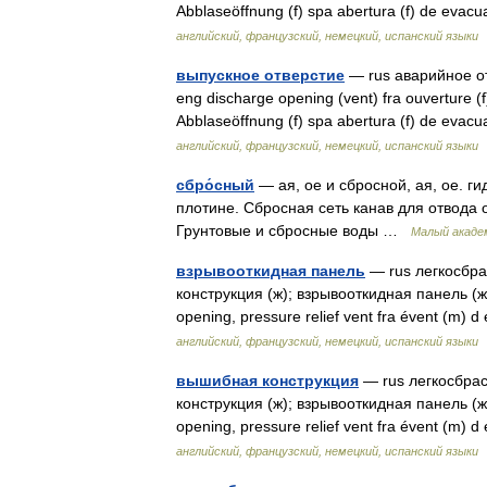
Abblaseöffnung (f) spa abertura (f) de eva
английский, французский, немецкий, испанский языки
выпускное отверстие
— rus аварийное отв
eng discharge opening (vent) fra ouverture (f
Abblaseöffnung (f) spa abertura (f) de eva
английский, французский, немецкий, испанский языки
сбро́сный
— ая, ое и сбросной, ая, ое. г
плотине. Сбросная сеть канав для отвода о
Грунтовые и сбросные воды …
Малый акаде
взрывооткидная панель
— rus легкосбра
конструкция (ж); взрывооткидная панель (ж) e
opening, pressure relief vent fra évent (m)
английский, французский, немецкий, испанский языки
вышибная конструкция
— rus легкосбрас
конструкция (ж); взрывооткидная панель (ж) e
opening, pressure relief vent fra évent (m)
английский, французский, немецкий, испанский языки