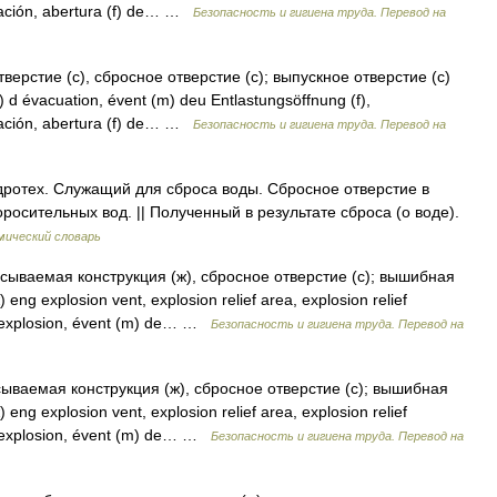
cuación, abertura (f) de… …
Безопасность и гигиена труда. Перевод на
ерстие (с), сбросное отверстие (с); выпускное отверстие (с)
) d évacuation, évent (m) deu Entlastungsöffnung (f),
cuación, abertura (f) de… …
Безопасность и гигиена труда. Перевод на
идротех. Служащий для сброса воды. Сбросное отверстие в
росительных вод. || Полученный в результате сброса (о воде).
мический словарь
сываемая конструкция (ж), сбросное отверстие (с); вышибная
ng explosion vent, explosion relief area, explosion relief
 d explosion, évent (m) de… …
Безопасность и гигиена труда. Перевод на
ываемая конструкция (ж), сбросное отверстие (с); вышибная
ng explosion vent, explosion relief area, explosion relief
 d explosion, évent (m) de… …
Безопасность и гигиена труда. Перевод на