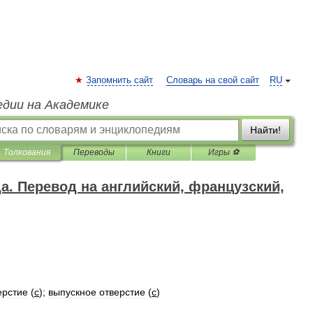
Запомнить сайт
Словарь на свой сайт
RU
едии на Академике
Найти!
Толкования
Переводы
Книги
Игры ⚽
да. Перевод на английский, французский,
ерстие
(
с
);
выпускное
отверстие
(
с
)