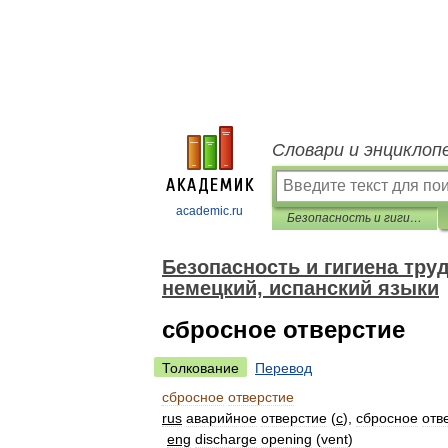
Словари и энциклоп
academic.ru
Безопасность и гигиена труда. Перевод на английский, французский, немецкий, испанский языки
Безопасность и гигиена тру
немецкий, испанский языки
сбросное отверстие
Толкование
Перевод
сбросное
отверстие
rus
аварийное
отверстие
(
с
),
сбросное
отв
eng
discharge
opening
(
vent
)