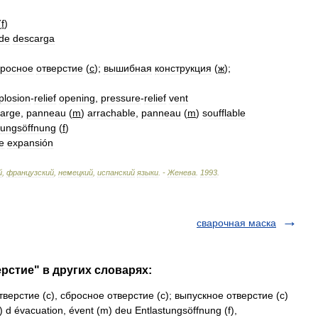
(
f
)
de
descarga
бросное
отверстие
(
с
);
вышибная
конструкция
(
ж
);
plosion
-
relief
opening
,
pressure
-
relief
vent
arge
,
panneau
(
m
)
arrachable
,
panneau
(
m
)
soufflable
tungsöffnung
(
f
)
e
expansión
й
,
французский
,
немецкий
,
испанский
языки
. -
Женева
.
1993
.
сварочная маска
рстие" в других словарях:
ерстие (с), сбросное отверстие (с); выпускное отверстие (с)
) d évacuation, évent (m) deu Entlastungsöffnung (f),