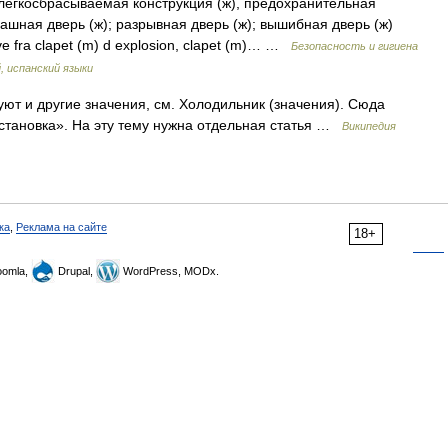
легкосбрасываемая конструкция (ж), предохранительная
пашная дверь (ж); разрывная дверь (ж); вышибная дверь (ж)
alve fra clapet (m) d explosion, clapet (m)… …
Безопасность и гигиена
, испанский языки
ют и другие значения, см. Холодильник (значения). Сюда
становка». На эту тему нужна отдельная статья …
Википедия
ка
,
Реклама на сайте
18+
omla,
Drupal,
WordPress, MODx.