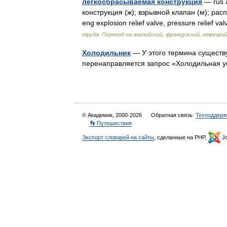
легкосбрасываемая конструкция
— rus 
конструкция (ж); взрывной клапан (м); рас
eng explosion relief valve, pressure relief v
труда. Перевод на английский, французский, немецкий
Холодильник
— У этого термина существу
перенаправляется запрос «Холодильная у
© Академик, 2000-2026
Обратная связь:
Техподдерж
👣 Путешествия
Экспорт словарей на сайты
, сделанные на PHP,
Jo